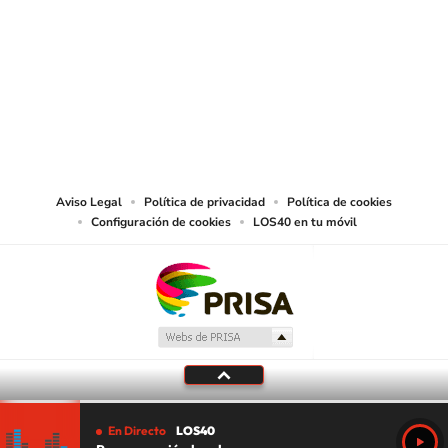
© PRISA MEDIA CHILE S.A. Todos los derechos reservados.
PRISA MEDIA CHILE S.A. expresa su reserva de derechos en cuanto a la
reproducción y uso de las obras y servicios ofrecidos en este sitio web,
abarcando los medios de lectura mecánica o cualquier otro medio que se
juzgue adecuado para tal fin.
Aviso Legal
Política de privacidad
Política de cookies
Configuración de cookies
LOS40 en tu móvil
En Directo
LOS40