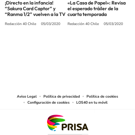
¡Directo en la infancia!
«La Casa de Papel»: Revisa
“Sakura Card Captor” y
el esperado tráiler de la
“Ranma 1/2” vuelven a la TV
cuarta temporada
Redacción 40 Chile
05/03/2020
Redacción 40 Chile
05/03/2020
SIGUE A
LOS40 CHILE
© PRISA MEDIA CHILE S.A. Todos los derechos reservados.
PRISA MEDIA CHILE S.A. expresa su reserva de derechos en cuanto a la
reproducción y uso de las obras y servicios ofrecidos en este sitio web,
abarcando los medios de lectura mecánica o cualquier otro medio que se
juzgue adecuado para tal fin.
Aviso Legal
Política de privacidad
Política de cookies
Configuración de cookies
LOS40 en tu móvil