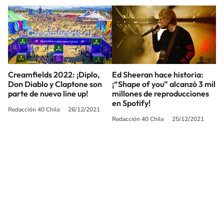
Creamfields 2022: ¡Diplo,
Ed Sheeran hace historia:
Don Diablo y Claptone son
¡“Shape of you” alcanzó 3 mil
parte de nuevo line up!
millones de reproducciones
en Spotify!
Redacción 40 Chile
26/12/2021
Redacción 40 Chile
25/12/2021
SIGUE A
LOS40 CHILE
© PRISA MEDIA CHILE S.A. Todos los derechos reservados.
PRISA MEDIA CHILE S.A. expresa su reserva de derechos en cuanto a la
reproducción y uso de las obras y servicios ofrecidos en este sitio web,
abarcando los medios de lectura mecánica o cualquier otro medio que se
juzgue adecuado para tal fin.