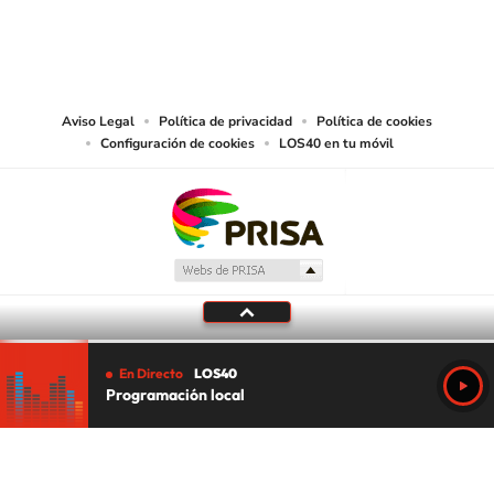
© PRISA MEDIA CHILE S.A. Todos los derechos reservados.
PRISA MEDIA CHILE S.A. expresa su reserva de derechos en cuanto a la
reproducción y uso de las obras y servicios ofrecidos en este sitio web,
abarcando los medios de lectura mecánica o cualquier otro medio que se
juzgue adecuado para tal fin.
Aviso Legal
Política de privacidad
Política de cookies
Configuración de cookies
LOS40 en tu móvil
En Directo
LOS40
Programación local
Tu audio se ha acabado.