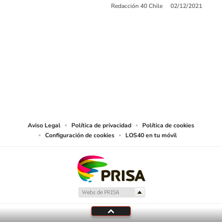
Redacción 40 Chile
02/12/2021
SIGUE A
LOS40 CHILE
© PRISA MEDIA CHILE S.A. Todos los derechos reservados.
PRISA MEDIA CHILE S.A. expresa su reserva de derechos en cuanto a la
reproducción y uso de las obras y servicios ofrecidos en este sitio web,
abarcando los medios de lectura mecánica o cualquier otro medio que se
juzgue adecuado para tal fin.
Aviso Legal
Política de privacidad
Política de cookies
Configuración de cookies
LOS40 en tu móvil