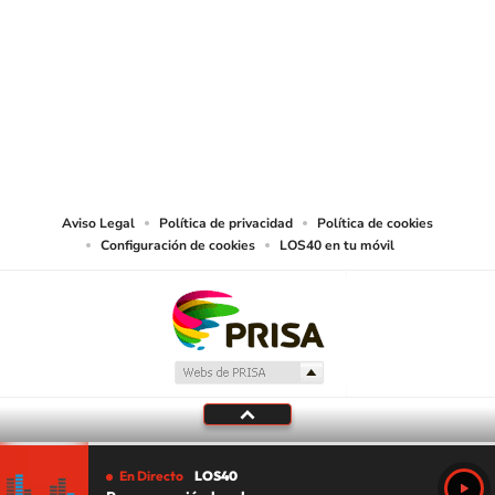
© PRISA MEDIA CHILE S.A. Todos los derechos reservados.
PRISA MEDIA CHILE S.A. expresa su reserva de derechos en cuanto a la
reproducción y uso de las obras y servicios ofrecidos en este sitio web,
abarcando los medios de lectura mecánica o cualquier otro medio que se
juzgue adecuado para tal fin.
Aviso Legal
Política de privacidad
Política de cookies
Configuración de cookies
LOS40 en tu móvil
En Directo
LOS40