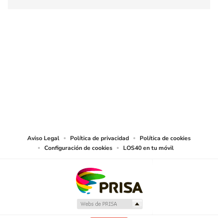
SIGUE A
LOS40 CHILE
© PRISA MEDIA CHILE S.A. Todos los derechos reservados.
PRISA MEDIA CHILE S.A. expresa su reserva de derechos en cuanto a la
reproducción y uso de las obras y servicios ofrecidos en este sitio web,
abarcando los medios de lectura mecánica o cualquier otro medio que se
juzgue adecuado para tal fin.
Aviso Legal
Política de privacidad
Política de cookies
Configuración de cookies
LOS40 en tu móvil