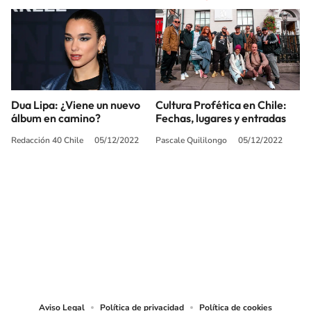
Dua Lipa: ¿Viene un nuevo
Cultura Profética en Chile:
álbum en camino?
Fechas, lugares y entradas
Redacción 40 Chile
05/12/2022
Pascale Quililongo
05/12/2022
SIGUE A
LOS40 CHILE
© PRISA MEDIA CHILE S.A. Todos los derechos reservados.
PRISA MEDIA CHILE S.A. expresa su reserva de derechos en cuanto a la
reproducción y uso de las obras y servicios ofrecidos en este sitio web,
abarcando los medios de lectura mecánica o cualquier otro medio que se
juzgue adecuado para tal fin.
Aviso Legal
Política de privacidad
Política de cookies