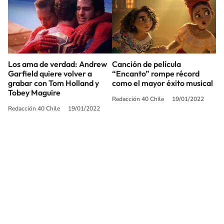
Los ama de verdad: Andrew
Canción de película
Garfield quiere volver a
“Encanto” rompe récord
grabar con Tom Holland y
como el mayor éxito musical
Tobey Maguire
Redacción 40 Chile
19/01/2022
Redacción 40 Chile
19/01/2022
SIGUE A
LOS40 CHILE
© PRISA MEDIA CHILE S.A. Todos los derechos reservados.
PRISA MEDIA CHILE S.A. expresa su reserva de derechos en cuanto a la
reproducción y uso de las obras y servicios ofrecidos en este sitio web,
abarcando los medios de lectura mecánica o cualquier otro medio que se
juzgue adecuado para tal fin.