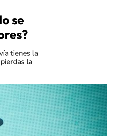
o se
ores?
ía tienes la
 pierdas la