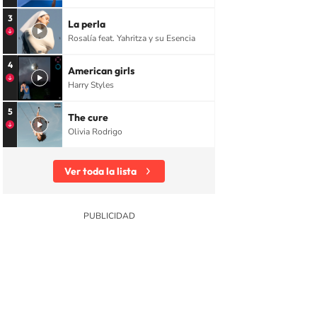
3
La perla
Rosalía feat. Yahritza y su Esencia
4
American girls
Harry Styles
5
The cure
Olivia Rodrigo
Ver toda la lista