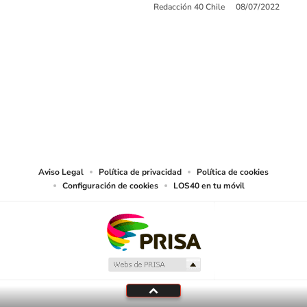
Redacción 40 Chile
08/07/2022
SIGUE A
LOS40 CHILE
© PRISA MEDIA CHILE S.A. Todos los derechos reservados.
PRISA MEDIA CHILE S.A. expresa su reserva de derechos en cuanto a la
reproducción y uso de las obras y servicios ofrecidos en este sitio web,
abarcando los medios de lectura mecánica o cualquier otro medio que se
juzgue adecuado para tal fin.
Aviso Legal
Política de privacidad
Política de cookies
Configuración de cookies
LOS40 en tu móvil