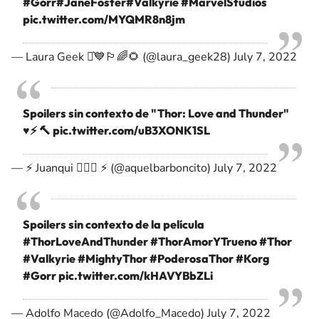
#Gorr
#JaneFoster
#Valkyrie
#MarvelStudios
pic.twitter.com/MYQMR8n8jm
— Laura Geek ⚯͛💙🏳️‍🌈🌻 (@laura_geek28)
July 7, 2022
Spoilers sin contexto de "Thor: Love and Thunder"
♥️⚡ 🔨
pic.twitter.com/uB3XONK1SL
— ⚡ Juanqui 🧔🏻‍♂️ ⚡ (@aquelbarboncito)
July 7, 2022
Spoilers sin contexto de la película
#ThorLoveAndThunder
#ThorAmorYTrueno
#Thor
#Valkyrie
#MightyThor
#PoderosaThor
#Korg
#Gorr
pic.twitter.com/kHAVYBbZLi
— Adolfo Macedo (@Adolfo_Macedo)
July 7, 2022