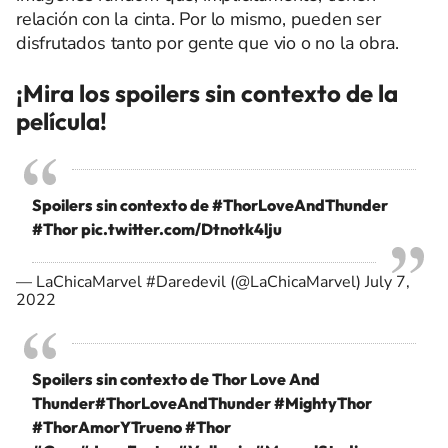
relación con la cinta. Por lo mismo, pueden ser
disfrutados tanto por gente que vio o no la obra.
¡Mira los spoilers sin contexto de la
película!
Spoilers sin contexto de
#ThorLoveAndThunder
#Thor
pic.twitter.com/Dtnotk4lju
— LaChicaMarvel #Daredevil (@LaChicaMarvel)
July 7,
2022
Spoilers sin contexto de Thor Love And
Thunder
#ThorLoveAndThunder
#MightyThor
#ThorAmorYTrueno
#Thor