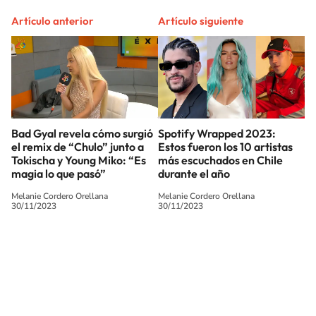
Artículo anterior
Artículo siguiente
Bad Gyal revela cómo surgió
Spotify Wrapped 2023:
el remix de “Chulo” junto a
Estos fueron los 10 artistas
Tokischa y Young Miko: “Es
más escuchados en Chile
magia lo que pasó”
durante el año
Melanie Cordero Orellana
Melanie Cordero Orellana
30/11/2023
30/11/2023
SIGUE A
LOS40 CHILE
© PRISA MEDIA CHILE S.A. Todos los derechos reservados.
PRISA MEDIA CHILE S.A. expresa su reserva de derechos en cuanto a la