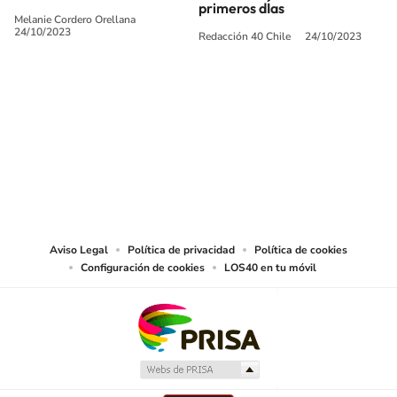
primeros dÍas
Melanie Cordero Orellana
24/10/2023
Redacción 40 Chile
24/10/2023
SIGUE A
LOS40 CHILE
© PRISA MEDIA CHILE S.A. Todos los derechos reservados.
PRISA MEDIA CHILE S.A. expresa su reserva de derechos en cuanto a la
reproducción y uso de las obras y servicios ofrecidos en este sitio web,
abarcando los medios de lectura mecánica o cualquier otro medio que se
juzgue adecuado para tal fin.
Aviso Legal
Política de privacidad
Política de cookies
Configuración de cookies
LOS40 en tu móvil