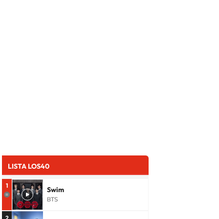
LISTA LOS40
1
Swim
BTS
2