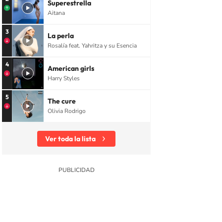
Superestrella
Aitana
3
La perla
Rosalía feat. Yahritza y su Esencia
4
American girls
Harry Styles
5
The cure
Olivia Rodrigo
Ver toda la lista