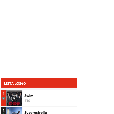
LISTA LOS40
1
Swim
BTS
2
Superestrella