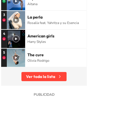
Aitana
3
La perla
Rosalía feat. Yahritza y su Esencia
4
American girls
Harry Styles
5
The cure
Olivia Rodrigo
Ver toda la lista