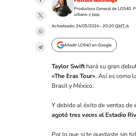
Pascale Quililongo
Productora General de LOS40. Per
urbano y pop.
Actualizada:
24/05/2024 - 20:20
GMT-4
Añadir LOS40 en Google
Taylor Swift
hará su gran debut
«The Eras Tour»
. Así es como l
Brasil y México.
Y debido al éxito de ventas de 
agotó tres veces el Estadio Ri
Por lo que si te quedaste sin ti