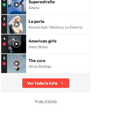
Superestrella
Aitana
3
La perla
Rosalía feat. Yahritza y su Esencia
4
American girls
Harry Styles
5
The cure
Olivia Rodrigo
Ver toda la lista