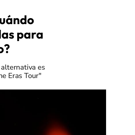
¿Cuándo
das para
o?
alternativa es
The Eras Tour"