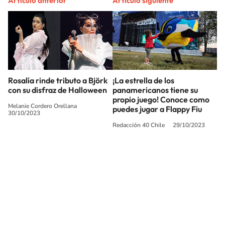
Artículo anterior
Artículo siguiente
Rosalía rinde tributo a Björk
¡La estrella de los
con su disfraz de Halloween
panamericanos tiene su
propio juego! Conoce como
Melanie Cordero Orellana
puedes jugar a Flappy Fiu
30/10/2023
Redacción 40 Chile
29/10/2023
SIGUE A
LOS40 CHILE
© PRISA MEDIA CHILE S.A. Todos los derechos reservados.
PRISA MEDIA CHILE S.A. expresa su reserva de derechos en cuanto a la
reproducción y uso de las obras y servicios ofrecidos en este sitio web,
abarcando los medios de lectura mecánica o cualquier otro medio que se
juzgue adecuado para tal fin.