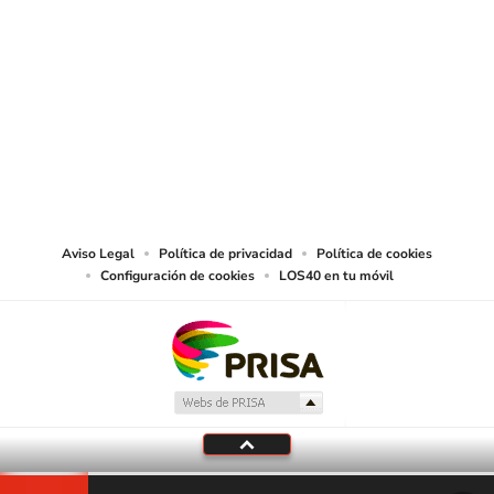
SIGUE A
LOS40 CHILE
© PRISA MEDIA CHILE S.A. Todos los derechos reservados.
PRISA MEDIA CHILE S.A. expresa su reserva de derechos en cuanto a la
reproducción y uso de las obras y servicios ofrecidos en este sitio web,
abarcando los medios de lectura mecánica o cualquier otro medio que se
juzgue adecuado para tal fin.
Aviso Legal
Política de privacidad
Política de cookies
Configuración de cookies
LOS40 en tu móvil