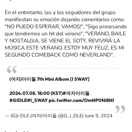
En el entretanto, las y los seguidores del grupo
manifiestan su emoción dejando comentarios como:
"NO PUEDO ESPERAR, VAMOS!", "Sigo procesando
que tendremos un hit del verano", "VERANO, BAILE
Y NOSTALGIA, SE VIENE EL SOTY, REVIVIRÁ LA
MÚSICA ESTE VERANO. ESTOY MUY FELIZ, ES MI
SEGUNDO COMEBACK COMO NEVERLAND".
(여자)아이들 7th Mini Album [I SWAY]
2024.07.08. 18:00 (KST)
#여자아이들
#GIDLE
#I_SWAY
pic.twitter.com/OmNP0Ni8NI
— (G)I-DLE·(여자)아이들 (@G_I_DLE)
June 9, 2024