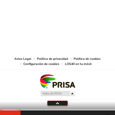
SIGUE A
LOS40 CHILE
© PRISA MEDIA CHILE S.A. Todos los derechos reservados.
PRISA MEDIA CHILE S.A. expresa su reserva de derechos en cuanto a la
reproducción y uso de las obras y servicios ofrecidos en este sitio web,
abarcando los medios de lectura mecánica o cualquier otro medio que se
juzgue adecuado para tal fin.
Aviso Legal
Política de privacidad
Política de cookies
Configuración de cookies
LOS40 en tu móvil