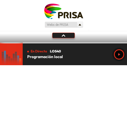
En Directo
LOS40
Programación local
Tu audio se ha acabado.
Te redirigiremos al directo.
5 "
DIRECTO
CANCELAR