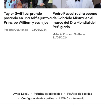
Taylor Swift sorprende
Pedro Pascal recita poema
posando en una selfie junto al
de Gabriela Mistral en el
Príncipe William y sus hijos
marco del Día Mundial del
Refugiado
Pascale Quililongo
22/06/2024
Melanie Cordero Orellana
21/06/2024
SIGUE A
LOS40 CHILE
© PRISA MEDIA CHILE S.A. Todos los derechos reservados.
PRISA MEDIA CHILE S.A. expresa su reserva de derechos en cuanto a la
reproducción y uso de las obras y servicios ofrecidos en este sitio web,
abarcando los medios de lectura mecánica o cualquier otro medio que se
juzgue adecuado para tal fin.
Aviso Legal
Política de privacidad
Política de cookies
Configuración de cookies
LOS40 en tu móvil