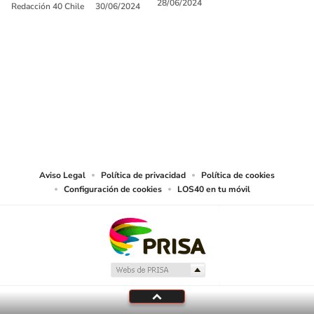
28/06/2024
Redacción 40 Chile
30/06/2024
SIGUE A
LOS40 CHILE
© PRISA MEDIA CHILE S.A. Todos los derechos reservados.
PRISA MEDIA CHILE S.A. expresa su reserva de derechos en cuanto a la
reproducción y uso de las obras y servicios ofrecidos en este sitio web,
abarcando los medios de lectura mecánica o cualquier otro medio que se
juzgue adecuado para tal fin.
Aviso Legal
Política de privacidad
Política de cookies
Configuración de cookies
LOS40 en tu móvil