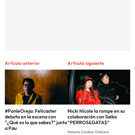
Artículo anterior
Artículo siguiente
#PonleOreja: Felicaster
Nicki Nicole la rompe en su
debuta en la escena con
colaboración con Saiko
"¿Qué es lo que sabes?" junto
“PERROS&GATA$”
a Pau
Melanie Cordero Orellana