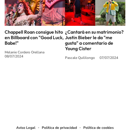
Chappell Roan consigue hito
¿Cantará en su matrimonio?
en Billboard con "Good Luck,
Justin Bieber le da "me
Babe!"
gusta" a comentario de
Young Cister
Melanie Cordero Orellana
08/07/2024
Pascale Quililongo
07/07/2024
SIGUE A
LOS40 CHILE
© PRISA MEDIA CHILE S.A. Todos los derechos reservados.
PRISA MEDIA CHILE S.A. expresa su reserva de derechos en cuanto a la
reproducción y uso de las obras y servicios ofrecidos en este sitio web,
abarcando los medios de lectura mecánica o cualquier otro medio que se
juzgue adecuado para tal fin.
Aviso Legal
Política de privacidad
Política de cookies