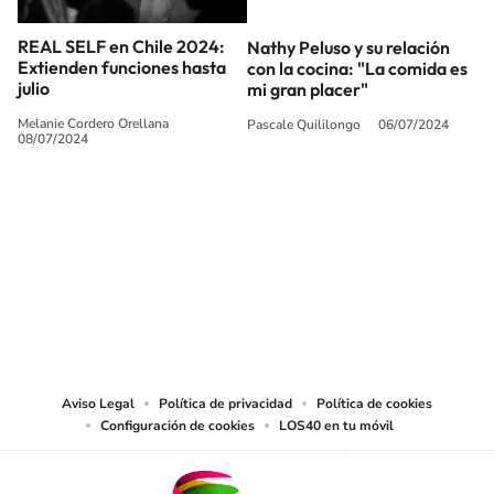
REAL SELF en Chile 2024:
Nathy Peluso y su relación
Extienden funciones hasta
con la cocina: "La comida es
julio
mi gran placer"
Melanie Cordero Orellana
Pascale Quililongo
06/07/2024
08/07/2024
SIGUE A
LOS40 CHILE
© PRISA MEDIA CHILE S.A. Todos los derechos reservados.
PRISA MEDIA CHILE S.A. expresa su reserva de derechos en cuanto a la
reproducción y uso de las obras y servicios ofrecidos en este sitio web,
abarcando los medios de lectura mecánica o cualquier otro medio que se
juzgue adecuado para tal fin.
Aviso Legal
Política de privacidad
Política de cookies
Configuración de cookies
LOS40 en tu móvil