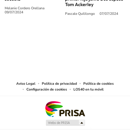
Tom Ackerley
Melanie Cordero Orellana
09/07/2024
Pascale Quililongo
07/07/2024
SIGUE A
LOS40 CHILE
© PRISA MEDIA CHILE S.A. Todos los derechos reservados.
PRISA MEDIA CHILE S.A. expresa su reserva de derechos en cuanto a la
reproducción y uso de las obras y servicios ofrecidos en este sitio web,
abarcando los medios de lectura mecánica o cualquier otro medio que se
juzgue adecuado para tal fin.
Aviso Legal
Política de privacidad
Política de cookies
Configuración de cookies
LOS40 en tu móvil