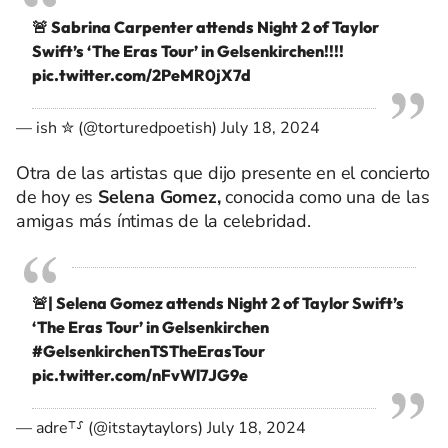
🚨 Sabrina Carpenter attends Night 2 of Taylor
Swift’s ‘The Eras Tour’ in Gelsenkirchen!!!!
pic.twitter.com/2PeMR0jX7d
— ish ✮ (@torturedpoetish)
July 18, 2024
Otra de las artistas que dijo presente en el concierto
de hoy es
Selena Gomez,
conocida como una de las
amigas más íntimas de la celebridad.
🚨| Selena Gomez attends Night 2 of Taylor Swift’s
‘The Eras Tour’ in Gelsenkirchen
#GelsenkirchenTSTheErasTour
pic.twitter.com/nFvWl7JG9e
— adre⸆⸉ (@itstaytaylors)
July 18, 2024