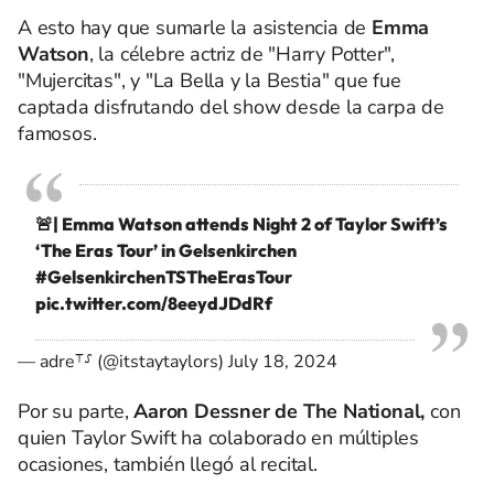
A esto hay que sumarle la asistencia de
Emma
Watson
, la célebre actriz de "Harry Potter",
"Mujercitas", y "La Bella y la Bestia" que fue
captada disfrutando del show desde la carpa de
famosos.
🚨| Emma Watson attends Night 2 of Taylor Swift’s
‘The Eras Tour’ in Gelsenkirchen
#GelsenkirchenTSTheErasTour
pic.twitter.com/8eeydJDdRf
— adre⸆⸉ (@itstaytaylors)
July 18, 2024
Por su parte,
Aaron Dessner de The National,
con
quien Taylor Swift ha colaborado en múltiples
ocasiones, también llegó al recital.