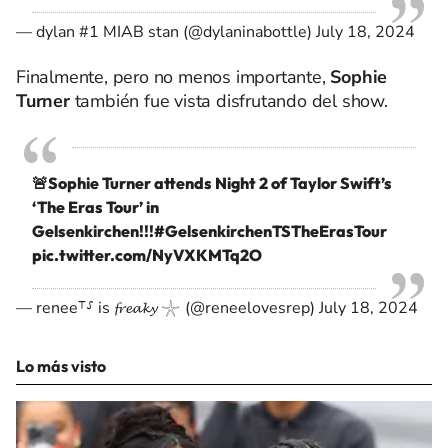
— dylan #1 MIAB stan (@dylaninabottle)
July 18, 2024
Finalmente, pero no menos importante,
Sophie
Turner
también fue vista disfrutando del show.
🚨Sophie Turner attends Night 2 of Taylor Swift’s
‘The Eras Tour’ in
Gelsenkirchen!!!
#GelsenkirchenTSTheErasTour
pic.twitter.com/NyVXKMTq2O
— renee⸆⸉ is 𝓯𝓻𝓮𝓪𝓴𝔂 𓇼 (@reneelovesrep)
July 18, 2024
Lo más visto