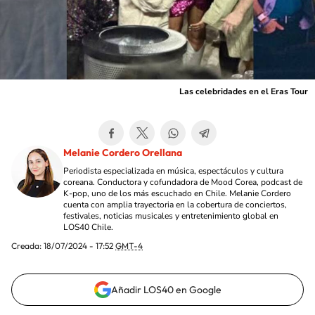
Las celebridades en el Eras Tour
Melanie Cordero Orellana
Periodista especializada en música, espectáculos y cultura
coreana. Conductora y cofundadora de Mood Corea, podcast de
K-pop, uno de los más escuchado en Chile. Melanie Cordero
cuenta con amplia trayectoria en la cobertura de conciertos,
festivales, noticias musicales y entretenimiento global en
LOS40 Chile.
Creada:
18/07/2024 - 17:52
GMT-4
Añadir LOS40 en Google