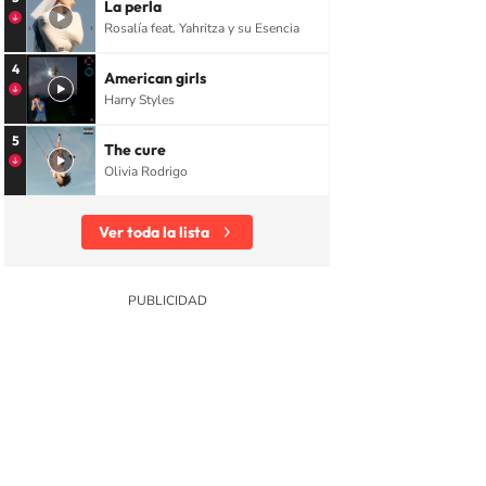
La perla
Rosalía feat. Yahritza y su Esencia
4
American girls
Harry Styles
5
The cure
Olivia Rodrigo
Ver toda la lista