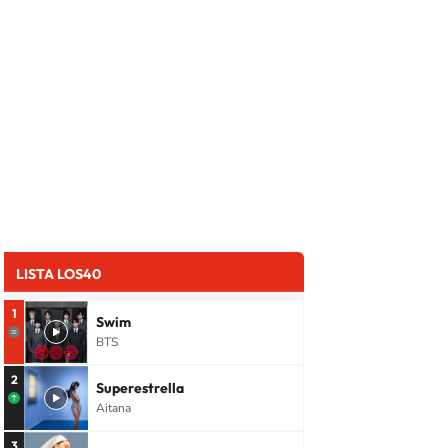
LISTA LOS40
1
Swim
BTS
2
Superestrella
Aitana
3