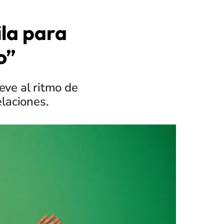
ila para
o”
eve al ritmo de
elaciones.