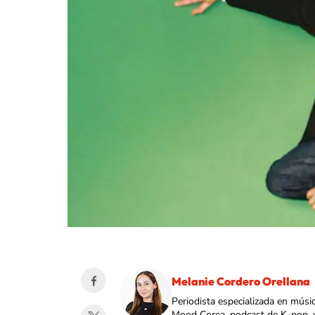
Melanie Cordero Orellana
Periodista especializada en músi
Mood Corea, podcast de K-pop, 