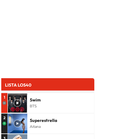
LISTA LOS40
1
Swim
BTS
2
Superestrella
Aitana
3