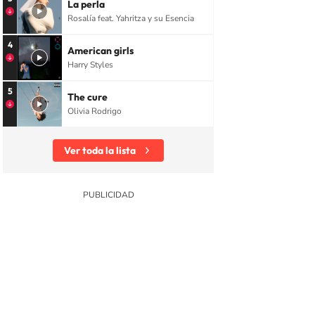
La perla
Rosalía feat. Yahritza y su Esencia
4
American girls
Harry Styles
5
The cure
Olivia Rodrigo
Ver toda la lista