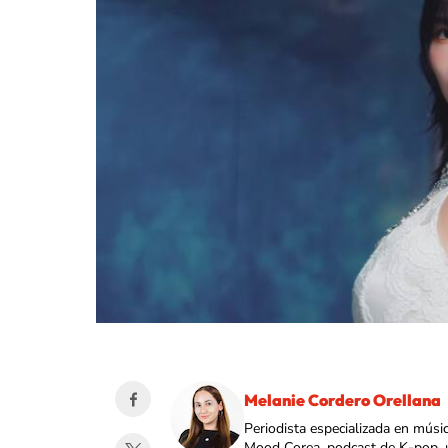
Melanie Cordero Orellana
Periodista especializada en músi
Mood Corea, podcast de K-pop, 