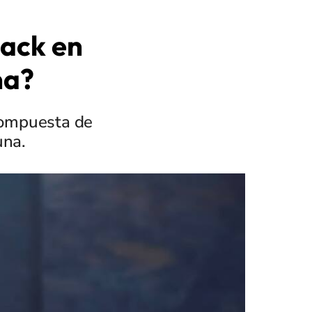
ack en
na?
compuesta de
una.