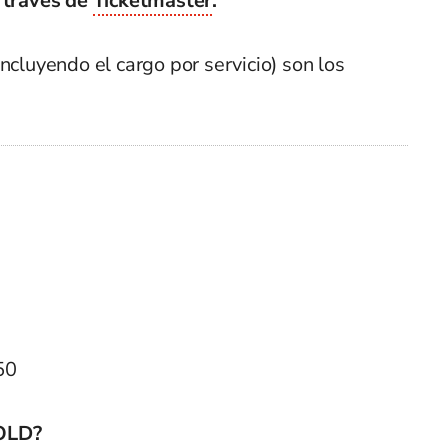
 través de
Ticketmaster
.
ncluyendo el cargo por servicio) son los
50
BOLD?