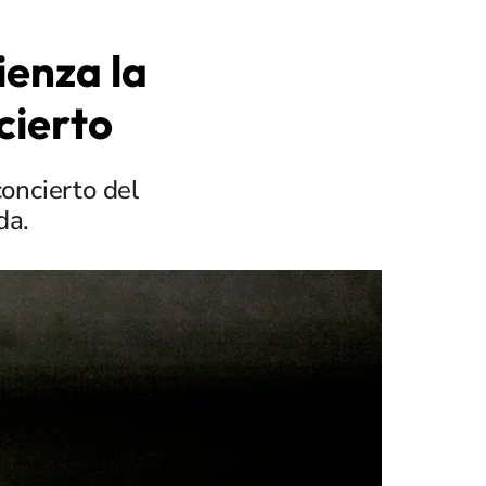
ienza la
cierto
oncierto del
da.