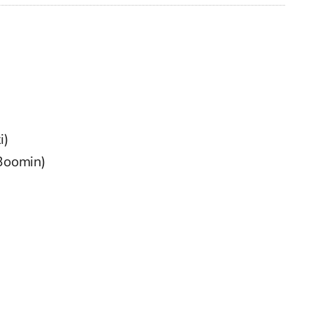
i)
 Boomin)