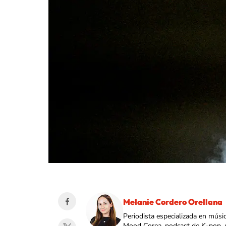
Melanie Cordero Orellana
Periodista especializada en músi
Mood Corea, podcast de K-pop, 