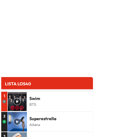
LISTA LOS40
1
Swim
BTS
2
Superestrella
Aitana
3