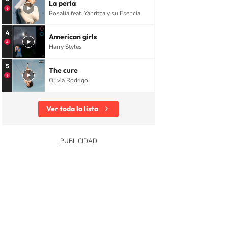
La perla
Rosalía feat. Yahritza y su Esencia
4
American girls
Harry Styles
5
The cure
Olivia Rodrigo
Ver toda la lista