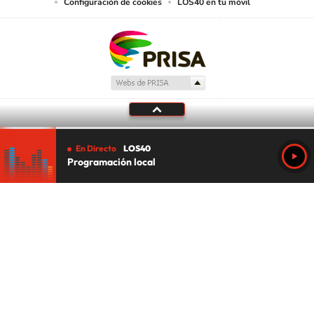
Configuración de cookies
LOS40 en tu móvil
En Directo
LOS40
Programación local
Tu audio se ha acabado.
Te redirigiremos al directo.
5 "
DIRECTO
CANCELAR