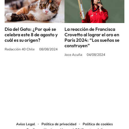
Día del Gato: ¿Por qué se
La reacción de Francisca
celebra este 8 de agosto y
Crovetto al lograr el oro en
cuál es su origen?
París 2024: “Los sueños se
construyen”
Redacción 40 Chile
08/08/2024
Joce Acuña
04/08/2024
SIGUE A
LOS40 CHILE
© PRISA MEDIA CHILE S.A. Todos los derechos reservados.
PRISA MEDIA CHILE S.A. expresa su reserva de derechos en cuanto a la
reproducción y uso de las obras y servicios ofrecidos en este sitio web,
abarcando los medios de lectura mecánica o cualquier otro medio que se
juzgue adecuado para tal fin.
Aviso Legal
Política de privacidad
Política de cookies