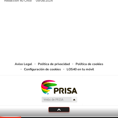
Redacción 40 Chile
09/08/2024
SIGUE A
LOS40 CHILE
© PRISA MEDIA CHILE S.A. Todos los derechos reservados.
PRISA MEDIA CHILE S.A. expresa su reserva de derechos en cuanto a la
reproducción y uso de las obras y servicios ofrecidos en este sitio web,
abarcando los medios de lectura mecánica o cualquier otro medio que se
juzgue adecuado para tal fin.
Aviso Legal
Política de privacidad
Política de cookies
Configuración de cookies
LOS40 en tu móvil