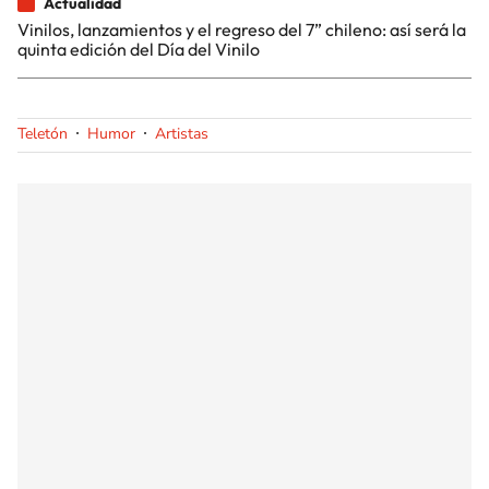
Actualidad
Vinilos, lanzamientos y el regreso del 7” chileno: así será la
quinta edición del Día del Vinilo
Teletón
Humor
Artistas