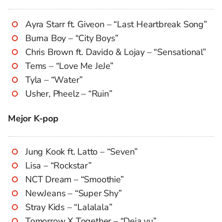
Ayra Starr ft. Giveon – “Last Heartbreak Song”
Burna Boy – “City Boys”
Chris Brown ft. Davido & Lojay – “Sensational”
Tems – “Love Me JeJe”
Tyla – “Water”
Usher, Pheelz – “Ruin”
Mejor K-pop
Jung Kook ft. Latto – “Seven”
Lisa – “Rockstar”
NCT Dream – “Smoothie”
NewJeans – “Super Shy”
Stray Kids – “Lalalala”
Tomorrow X Together – “Deja vu”