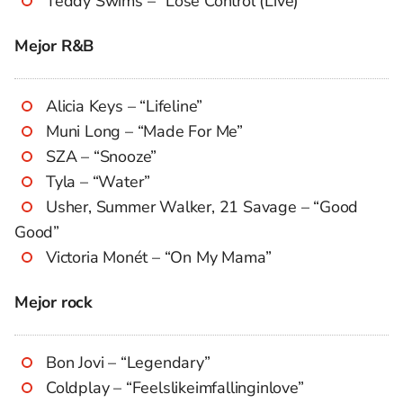
Teddy Swims – “Lose Control (Live)”
Mejor R&B
Alicia Keys – “Lifeline”
Muni Long – “Made For Me”
SZA – “Snooze”
Tyla – “Water”
Usher, Summer Walker, 21 Savage – “Good
Good”
Victoria Monét – “On My Mama”
Mejor rock
Bon Jovi – “Legendary”
Coldplay – “Feelslikeimfallinginlove”