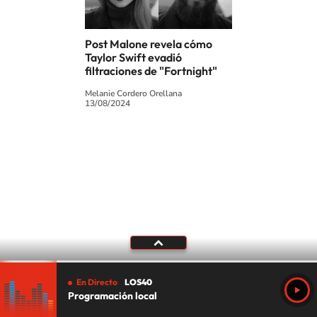
Post Malone revela cómo
Taylor Swift evadió
filtraciones de "Fortnight"
Melanie Cordero Orellana
13/08/2024
SIGUE A
LOS40 CHILE
© PRISA MEDIA CHILE S.A. Todos los derechos reservados.
PRISA MEDIA CHILE S.A. expresa su reserva de derechos en cuanto a la
reproducción y uso de las obras y servicios ofrecidos en este sitio web,
abarcando los medios de lectura mecánica o cualquier otro medio que se
juzgue adecuado para tal fin.
Aviso Legal
Política de privacidad
Política de cookies
En Directo
LOS40
Configuración de cookies
LOS40 en tu móvil
Programación local