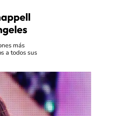
happell
ngeles
iones más
s a todos sus