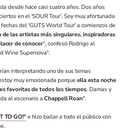
sta desde hace casi cuatro años. Dos años
onciertos en el 'SOUR Tour'. Soy muy afortunada
 fechas del 'GUTS World Tour' a comienzos de
 de las artistas más singulares, inspiradoras
placer de conocer
", confesó Rodrigo al
Red Wine Supernova".
rían interpretando uno de sus temas
 "Y estoy muy emocionada porque
ella esta noche
es favoritas de todos los tiempos
. Damas y
da al escenario a
Chappell Roan
".
T TO GO!"
e hizo bailar a todo el público con
e.