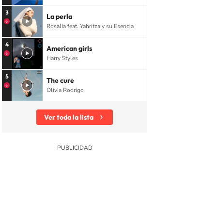
3
La perla
Rosalía feat. Yahritza y su Esencia
4
American girls
Harry Styles
5
The cure
Olivia Rodrigo
Ver toda la lista