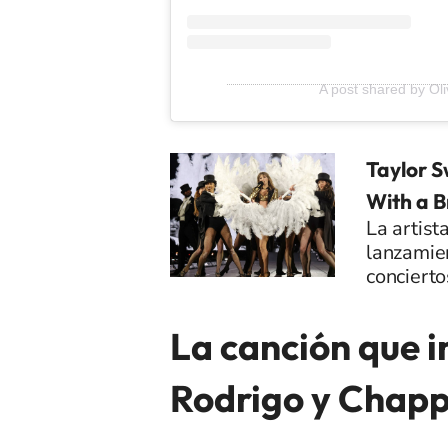
A post shared by Ol
Taylor Sw
With a 
La artist
lanzamien
concierto
La canción que i
Rodrigo y Chapp