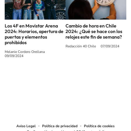
Los 4F en Movistar Arena
Cambio de hora en Chile
2024: Horarios, apertura de
2024: ¿Qué se hace con los
puertas y elementos
relojes este fin de semana?
prohibidos
Redacción 40 Chile
07/09/2024
Melanie Cordero Orellana
09/09/2024
SIGUE A
LOS40 CHILE
© PRISA MEDIA CHILE S.A. Todos los derechos reservados.
PRISA MEDIA CHILE S.A. expresa su reserva de derechos en cuanto a la
reproducción y uso de las obras y servicios ofrecidos en este sitio web,
abarcando los medios de lectura mecánica o cualquier otro medio que se
juzgue adecuado para tal fin.
Aviso Legal
Política de privacidad
Política de cookies