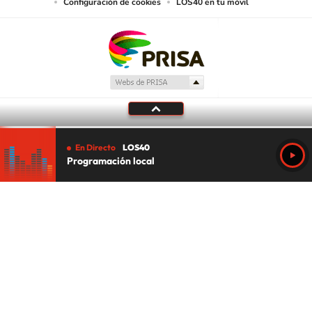
Configuración de cookies
LOS40 en tu móvil
En Directo
LOS40
Programación local
Tu audio se ha acabado.
Te redirigiremos al directo.
5 "
DIRECTO
CANCELAR