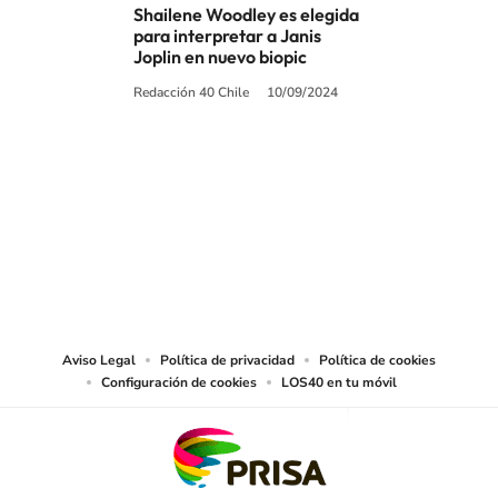
Shailene Woodley es elegida
para interpretar a Janis
Joplin en nuevo biopic
Redacción 40 Chile
10/09/2024
SIGUE A
LOS40 CHILE
© PRISA MEDIA CHILE S.A. Todos los derechos reservados.
PRISA MEDIA CHILE S.A. expresa su reserva de derechos en cuanto a la
reproducción y uso de las obras y servicios ofrecidos en este sitio web,
abarcando los medios de lectura mecánica o cualquier otro medio que se
juzgue adecuado para tal fin.
Aviso Legal
Política de privacidad
Política de cookies
Configuración de cookies
LOS40 en tu móvil