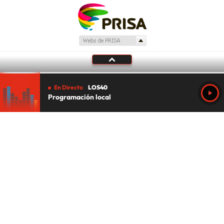
En Directo
LOS40
Programación local
Tu audio se ha acabado.
Te redirigiremos al directo.
5 "
DIRECTO
CANCELAR