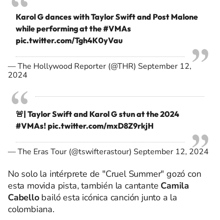
Karol G dances with Taylor Swift and Post Malone
while performing at the
#VMAs
pic.twitter.com/Tgh4K0yVau
— The Hollywood Reporter (@THR)
September 12,
2024
🚨| Taylor Swift and Karol G stun at the 2024
#VMAs
!
pic.twitter.com/mxD8Z9rkjH
— The Eras Tour (@tswifterastour)
September 12, 2024
No solo la intérprete de "Cruel Summer" gozó con
esta movida pista, también la cantante
Camila
Cabello
bailó esta icónica canción junto a la
colombiana.