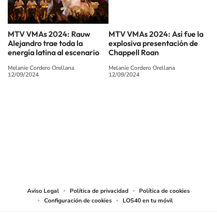
MTV VMAs 2024: Rauw
MTV VMAs 2024: Así fue la
Alejandro trae toda la
explosiva presentación de
energía latina al escenario
Chappell Roan
Melanie Cordero Orellana
Melanie Cordero Orellana
12/09/2024
12/09/2024
SIGUE A
LOS40 CHILE
© PRISA MEDIA CHILE S.A. Todos los derechos reservados.
PRISA MEDIA CHILE S.A. expresa su reserva de derechos en cuanto a la
reproducción y uso de las obras y servicios ofrecidos en este sitio web,
abarcando los medios de lectura mecánica o cualquier otro medio que se
juzgue adecuado para tal fin.
Aviso Legal
Política de privacidad
Política de cookies
Configuración de cookies
LOS40 en tu móvil