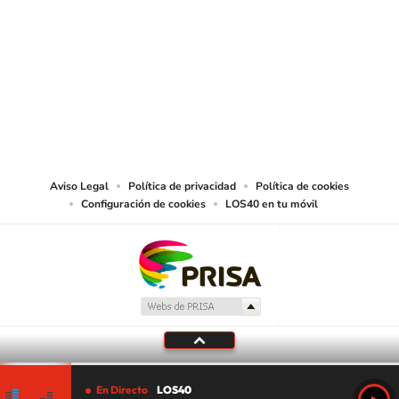
SIGUE A
LOS40 CHILE
© PRISA MEDIA CHILE S.A. Todos los derechos reservados.
PRISA MEDIA CHILE S.A. expresa su reserva de derechos en cuanto a la
reproducción y uso de las obras y servicios ofrecidos en este sitio web,
abarcando los medios de lectura mecánica o cualquier otro medio que se
juzgue adecuado para tal fin.
Aviso Legal
Política de privacidad
Política de cookies
Configuración de cookies
LOS40 en tu móvil
En Directo
LOS40