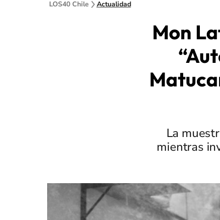
LOS40 Chile
Actualidad
Mon Laf
“Aut
Matucan
La muestra
mientras inv