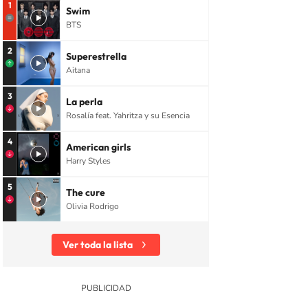
1
Swim
BTS
2
Superestrella
Aitana
3
La perla
Rosalía feat. Yahritza y su Esencia
4
American girls
Harry Styles
5
The cure
Olivia Rodrigo
Ver toda la lista