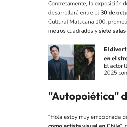
Concretamente, la exposición d
desarrollará entre el
30 de oct
Cultural Matucana 100, promet
metros cuadrados y
siete salas
El diver
en el st
El actor 
2025 con 
"Autopoiética" 
“Hola estoy muy emocionada de 
como
artista
visual en Chile
”,