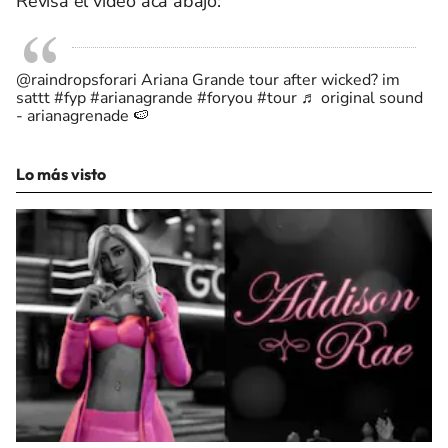
Revisa el video acá abajo:
@raindropsforari
Ariana Grande tour after wicked? im
sattt
#fyp
#arianagrande
#foryou
#tour
♬ original sound
- arianagrenade 🍉
Lo más visto