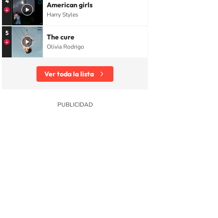
4
American girls
Harry Styles
5
The cure
Olivia Rodrigo
Ver toda la lista