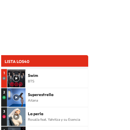
LISTA LOS40
1
Swim
BTS
2
Superestrella
Aitana
3
La perla
Rosalía feat. Yahritza y su Esencia