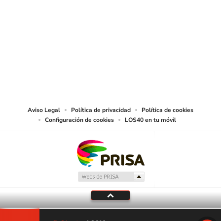
SIGUE A
LOS40 CHILE
© PRISA MEDIA CHILE S.A. Todos los derechos reservados.
PRISA MEDIA CHILE S.A. expresa su reserva de derechos en cuanto a la
reproducción y uso de las obras y servicios ofrecidos en este sitio web,
abarcando los medios de lectura mecánica o cualquier otro medio que se
juzgue adecuado para tal fin.
Aviso Legal
Política de privacidad
Política de cookies
Configuración de cookies
LOS40 en tu móvil