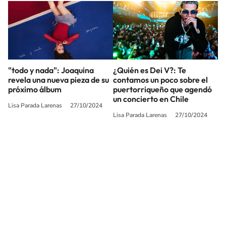
"todo y nada": Joaquina
¿Quién es Dei V?: Te
revela una nueva pieza de su
contamos un poco sobre el
próximo álbum
puertorriqueño que agendó
un concierto en Chile
Lisa Parada Larenas
27/10/2024
Lisa Parada Larenas
27/10/2024
SIGUE A
LOS40 CHILE
© PRISA MEDIA CHILE S.A. Todos los derechos reservados.
PRISA MEDIA CHILE S.A. expresa su reserva de derechos en cuanto a la
reproducción y uso de las obras y servicios ofrecidos en este sitio web,
abarcando los medios de lectura mecánica o cualquier otro medio que se
juzgue adecuado para tal fin.