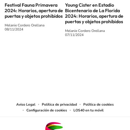
Festival Fauna Primavera
Young Cister en Estadio
2024: Horarios, apertura de
Bicentenario de La Florida
puertas y objetos prohibidos
2024: Horarios, apertura de
puertas y objetos prohibidos
Melanie Cordero Orellana
08/11/2024
Melanie Cordero Orellana
07/11/2024
SIGUE A
LOS40 CHILE
© PRISA MEDIA CHILE S.A. Todos los derechos reservados.
PRISA MEDIA CHILE S.A. expresa su reserva de derechos en cuanto a la
reproducción y uso de las obras y servicios ofrecidos en este sitio web,
abarcando los medios de lectura mecánica o cualquier otro medio que se
juzgue adecuado para tal fin.
Aviso Legal
Política de privacidad
Política de cookies
Configuración de cookies
LOS40 en tu móvil