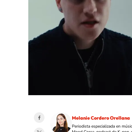
Melanie Cordero Orellana
Periodista especializada en músi
Mood Corea, podcast de K-pop, 