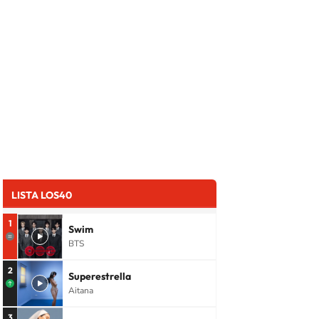
LISTA LOS40
1
Swim
BTS
2
Superestrella
Aitana
3