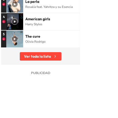
La perla
Rosalía feat. Yahritza y su Esencia
4
American girls
Harry Styles
5
The cure
Olivia Rodrigo
Ver toda la lista