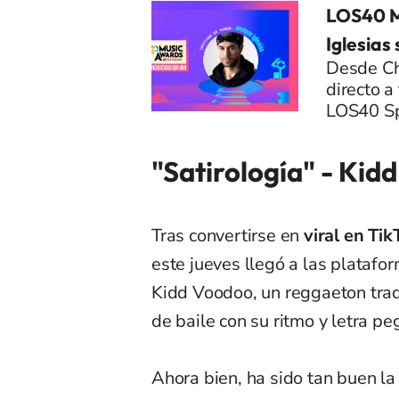
LOS40 M
Iglesias
Desde Chi
directo a
LOS40 Sp
"Satirología" - Kid
Tras convertirse en
viral en Tik
este jueves llegó a las plataf
Kidd Voodoo, un reggaeton tradi
de baile con su ritmo y letra pe
Ahora bien, ha sido tan buen l