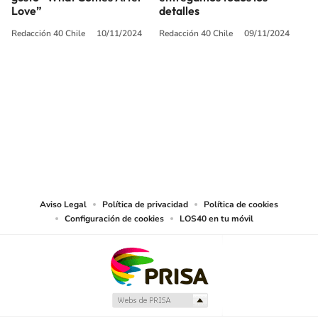
Love”
detalles
Redacción 40 Chile
10/11/2024
Redacción 40 Chile
09/11/2024
SIGUE A
LOS40 CHILE
© PRISA MEDIA CHILE S.A. Todos los derechos reservados.
PRISA MEDIA CHILE S.A. expresa su reserva de derechos en cuanto a la
reproducción y uso de las obras y servicios ofrecidos en este sitio web,
abarcando los medios de lectura mecánica o cualquier otro medio que se
juzgue adecuado para tal fin.
Aviso Legal
Política de privacidad
Política de cookies
Configuración de cookies
LOS40 en tu móvil