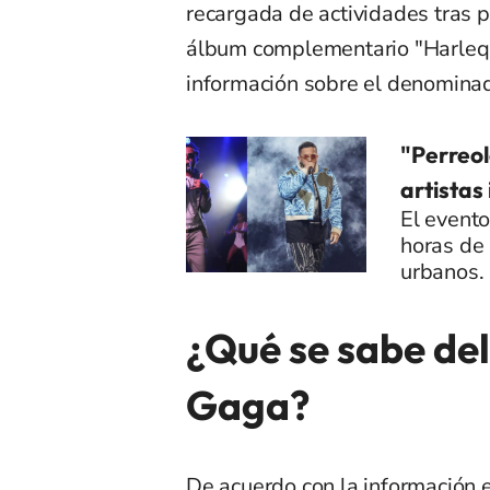
recargada de actividades tras pr
álbum complementario "Harlequi
información sobre el denomina
"Perreol
artistas
El evento
horas de
urbanos.
¿Qué se sabe de
Gaga?
De acuerdo con la información