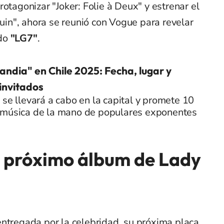
otagonizar "Joker: Folie à Deux" y estrenar el
n", ahora se reunió con Vogue para revelar
do
"LG7"
.
andia" en Chile 2025: Fecha, lugar y
 invitados
 se llevará a cabo en la capital y promete 10
 música de la mano de populares exponentes
l próximo álbum de Lady
 entregada por
la celebridad
, su próxima placa