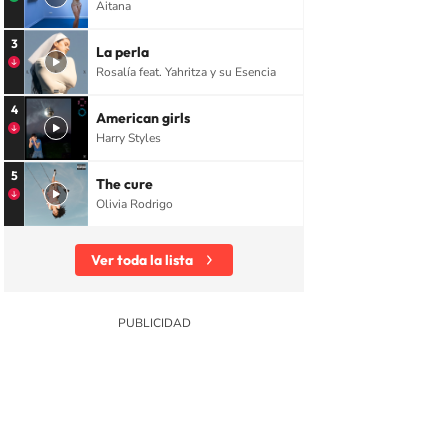
Aitana
3
La perla
Rosalía feat. Yahritza y su Esencia
4
American girls
Harry Styles
5
The cure
Olivia Rodrigo
Ver toda la lista