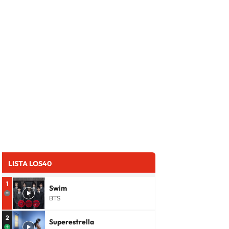
LISTA LOS40
1
Swim
BTS
2
Superestrella