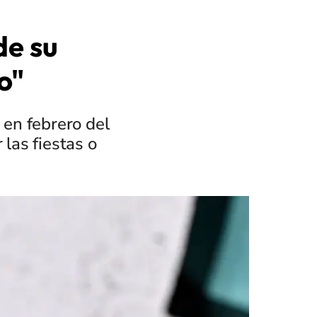
de su
o"
 en febrero del
las fiestas o