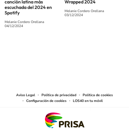
canción latina más
Wrapped 2024
escuchada del 2024 en
Melanie Cordero Orellana
Spotify
03/12/2024
Melanie Cordero Orellana
04/12/2024
SIGUE A
LOS40 CHILE
© PRISA MEDIA CHILE S.A. Todos los derechos reservados.
PRISA MEDIA CHILE S.A. expresa su reserva de derechos en cuanto a la
reproducción y uso de las obras y servicios ofrecidos en este sitio web,
abarcando los medios de lectura mecánica o cualquier otro medio que se
juzgue adecuado para tal fin.
Aviso Legal
Política de privacidad
Política de cookies
Configuración de cookies
LOS40 en tu móvil