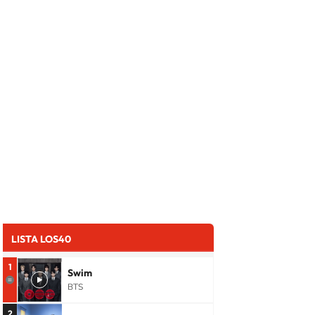
LISTA LOS40
1
Swim
BTS
2