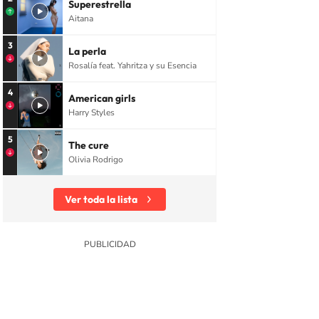
Superestrella
Aitana
3
La perla
Rosalía feat. Yahritza y su Esencia
4
American girls
Harry Styles
5
The cure
Olivia Rodrigo
Ver toda la lista