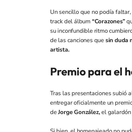
Un sencillo que no podía faltar,
track del álbum
“Corazones”
qu
su inconfundible ritmo cumbiero
de las canciones que
sin duda m
artista.
Premio para el
Tras las presentaciones subió a
entregar oficialmente un premio
de
Jorge González,
el galardó
Si bien, el homenajeado no pud