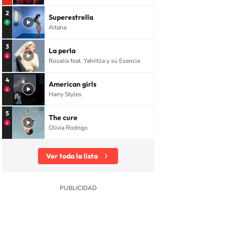
2
Superestrella
Aitana
3
La perla
Rosalía feat. Yahritza y su Esencia
4
American girls
Harry Styles
5
The cure
Olivia Rodrigo
Ver toda la lista