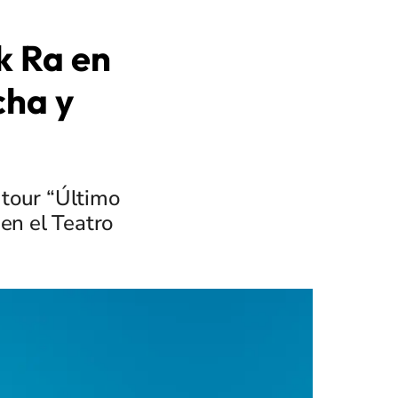
k Ra en
cha y
 tour “Último
 en el Teatro