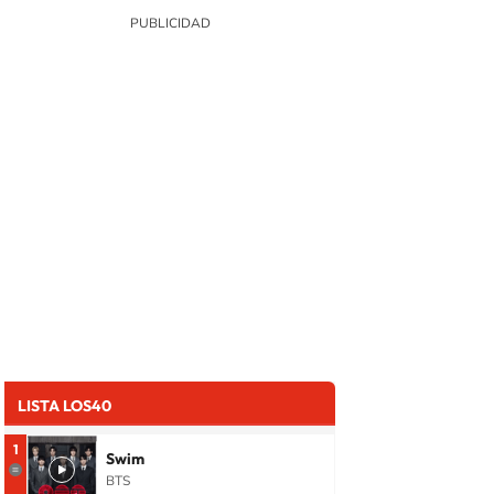
LISTA LOS40
1
Swim
BTS