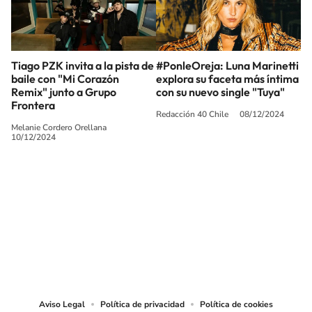
Tiago PZK invita a la pista de
#PonleOreja: Luna Marinetti
baile con "Mi Corazón
explora su faceta más íntima
Remix" junto a Grupo
con su nuevo single "Tuya"
Frontera
Redacción 40 Chile
08/12/2024
Melanie Cordero Orellana
10/12/2024
SIGUE A
LOS40 CHILE
© PRISA MEDIA CHILE S.A. Todos los derechos reservados.
PRISA MEDIA CHILE S.A. expresa su reserva de derechos en cuanto a la
reproducción y uso de las obras y servicios ofrecidos en este sitio web,
abarcando los medios de lectura mecánica o cualquier otro medio que se
juzgue adecuado para tal fin.
Aviso Legal
Política de privacidad
Política de cookies