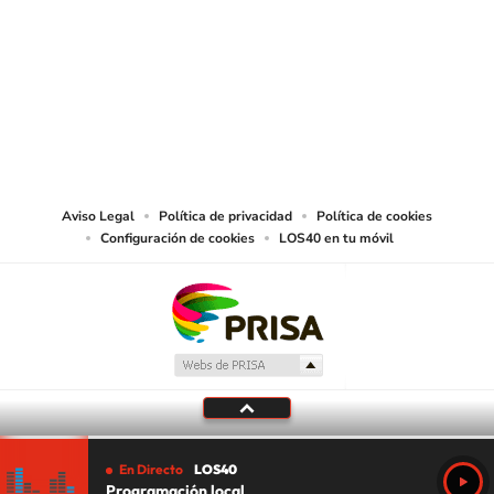
© PRISA MEDIA CHILE S.A. Todos los derechos reservados.
PRISA MEDIA CHILE S.A. expresa su reserva de derechos en cuanto a la
reproducción y uso de las obras y servicios ofrecidos en este sitio web,
abarcando los medios de lectura mecánica o cualquier otro medio que se
juzgue adecuado para tal fin.
Aviso Legal
Política de privacidad
Política de cookies
Configuración de cookies
LOS40 en tu móvil
En Directo
LOS40
Programación local